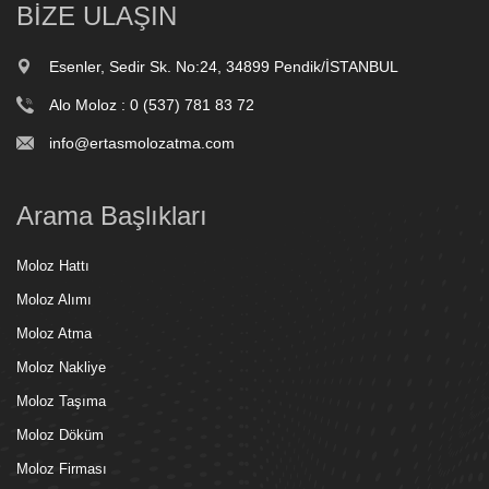
BİZE ULAŞIN
Esenler, Sedir Sk. No:24, 34899 Pendik/İSTANBUL
Alo Moloz :
0 (537) 781 83 72
info@ertasmolozatma.com
Arama Başlıkları
Moloz Hattı
Moloz Alımı
Moloz Atma
Moloz Nakliye
Moloz Taşıma
Moloz Döküm
Moloz Firması