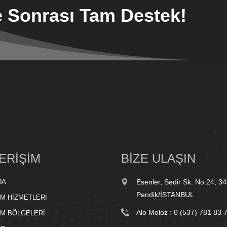
 Sonrası Tam Destek!
 ERİŞİM
BİZE ULAŞIN
DA
Esenler, Sedir Sk. No:24, 3
Pendik/İSTANBUL
IM HİZMETLERİ
Alo Moloz :
0 (537) 781 83 
IM BÖLGELERİ