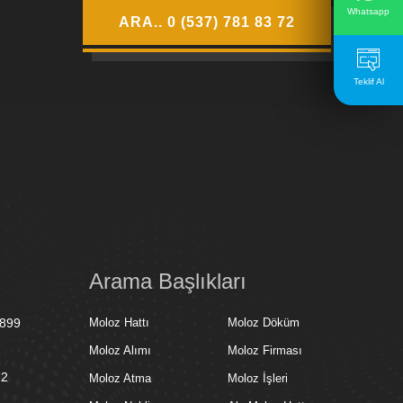
Whatsapp
ARA.. 0 (537) 781 83 72
Teklif Al
Arama Başlıkları
4899
Moloz Hattı
Moloz Döküm
Moloz Alımı
Moloz Firması
72
Moloz Atma
Moloz İşleri