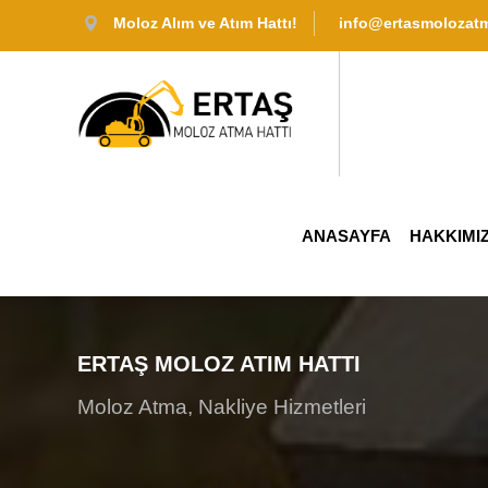
Moloz Alım ve Atım Hattı!
info@ertasmolozat
ANASAYFA
HAKKIMI
ERTAŞ MOLOZ ATIM HATTI
Moloz Atma, Nakliye Hizmetleri