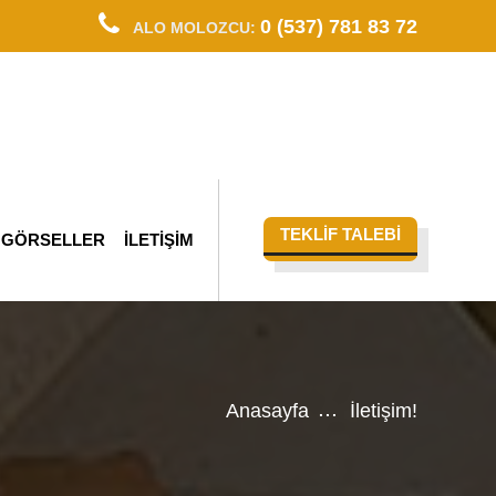
0 (537) 781 83 72
ALO MOLOZCU:
TEKLİF TALEBİ
GÖRSELLER
İLETİŞİM
Anasayfa
İletişim!